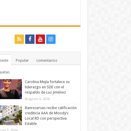
iente
Popular
comentarios
quetas
Carolina Mejía fortalece su
liderazgo en SDE con el
respaldo de Luz Jiménez
agosto 6, 2026
Banreservas recibe calificación
crediticia AAA de Moody’s
Local RD con perspectiva
Estable
osto 5, 2026