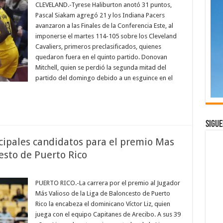
Pacer
CLEVELAND.-Tyrese Haliburton anotó 31 puntos,
elimina
Pascal Siakam agregó 21 y los Indiana Pacers
a
Cleveland
avanzaron a las Finales de la Conferencia Este, al
y
imponerse el martes 114-105 sobre los Cleveland
avanza
a
Cavaliers, primeros preclasificados, quienes
la
final
quedaron fuera en el quinto partido. Donovan
de
Mitchell, quien se perdió la segunda mitad del
la
Conferencia
partido del domingo debido a un esguince en el
Este
de
la
NBA
Sigue
incipales candidatos para el premio Mas
cesto de Puerto Rico
en
Víctor
Liz
PUERTO RICO.-La carrera por el premio al Jugador
es
Más Valioso de la Liga de Baloncesto de Puerto
uno
de
Rico la encabeza el dominicano Víctor Liz, quien
los
juega con el equipo Capitanes de Arecibo. A sus 39
principales
candidatos