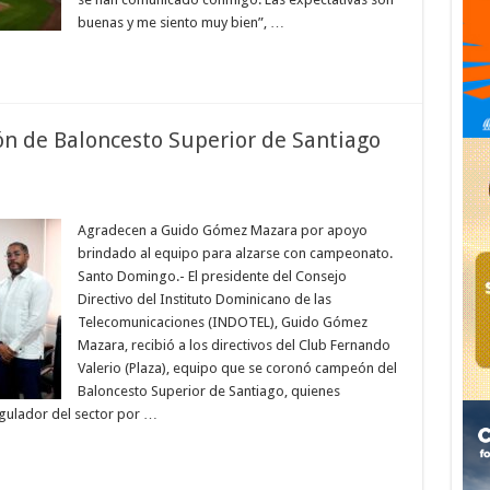
jugar
con
buenas y me siento muy bien”, …
el
Licey
«este
año
o
el
siguiente»
n de Baloncesto Superior de Santiago
en
Directiva
de
Agradecen a Guido Gómez Mazara por apoyo
equipo
brindado al equipo para alzarse con campeonato.
campeón
de
Santo Domingo.- El presidente del Consejo
Baloncesto
Directivo del Instituto Dominicano de las
Superior
de
Telecomunicaciones (INDOTEL), Guido Gómez
Santiago
dedica
Mazara, recibió a los directivos del Club Fernando
trofeo
Valerio (Plaza), equipo que se coronó campeón del
al
INDOTEL
Baloncesto Superior de Santiago, quienes
gulador del sector por …