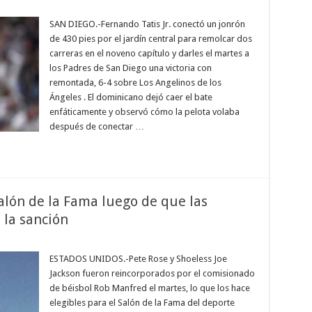
en
Fernando
Tatis
SAN DIEGO.-Fernando Tatis Jr. conectó un jonrón
r,
de 430 pies por el jardín central para remolcar dos
conectó
su
carreras en el noveno capítulo y darles el martes a
jonrón
los Padres de San Diego una victoria con
11
de
remontada, 6-4 sobre Los Angelinos de los
la
temporada
Ángeles . El dominicano dejó caer el bate
en
enfáticamente y observó cómo la pelota volaba
la
victoria
después de conectar …
de
San
Diego
ante
los
Angelinos
alón de la Fama luego de que las
 la sanción
en
Pete
Rose
ESTADOS UNIDOS.-Pete Rose y Shoeless Joe
podrá
Jackson fueron reincorporados por el comisionado
entrar
al
de béisbol Rob Manfred el martes, lo que los hace
Salón
elegibles para el Salón de la Fama del deporte
de
la