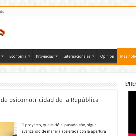
nts
Economía
Provincias
Internacionales
Opinión
Más noti
Ente
 de psicomotricidad de la República
en
INEFI
inaugura
El proyecto, que inició el pasado año, sigue
cuarta
avanzando de manera acelerada con la apertura
aula