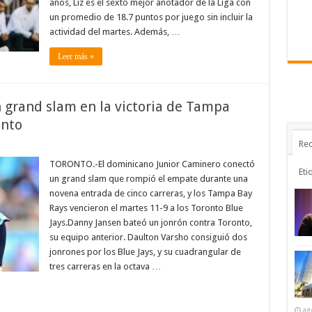
años, Liz es el sexto mejor anotador de la Liga con
para
el
un promedio de 18.7 puntos por juego sin incluir la
premio
actividad del martes. Además, …
Mas
Valioso
de
Leer más »
la
Liga
de
Baloncesto
de
 grand slam en la victoria de Tampa
Puerto
Rico
onto
Rec
en
Junior
Caminero
TORONTO.-El dominicano Junior Caminero conectó
Eti
conectó
un grand slam que rompió el empate durante una
un
grand
novena entrada de cinco carreras, y los Tampa Bay
slam
Rays vencieron el martes 11-9 a los Toronto Blue
en
la
Jays.Danny Jansen bateó un jonrón contra Toronto,
victoria
de
su equipo anterior. Daulton Varsho consiguió dos
Tampa
jonrones por los Blue Jays, y su cuadrangular de
Bay
sobre
tres carreras en la octava …
el
equipo
de
Toronto
ag