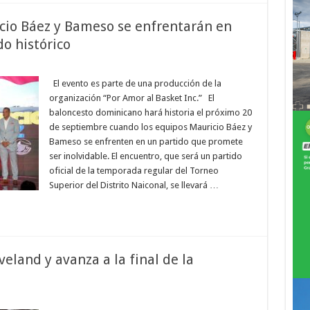
icio Báez y Bameso se enfrentarán en
o histórico
en
El
Juego
El evento es parte de una producción de la
del
organización “Por Amor al Basket Inc.” El
Respeto:
Mauricio
baloncesto dominicano hará historia el próximo 20
Báez
de septiembre cuando los equipos Mauricio Báez y
y
Bameso
Bameso se enfrenten en un partido que promete
se
enfrentarán
ser inolvidable. El encuentro, que será un partido
en
oficial de la temporada regular del Torneo
Estados
Unidos
Superior del Distrito Naiconal, se llevará …
en
un
partido
histórico
eland y avanza a la final de la
en
Indiana