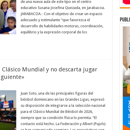
de
de una nueva aula de este tipo en el centro
psicomotricidad
educativo Susana Josefina Quezada, en Jarabacoa.
de
la
JARABACOA.- Con el objetivo de crear un espacio
República
Dominicana
publi
adecuado y estimulante “que favorezca el
desarrollo de habilidades motoras, coordinación,
equilibrio y la expresión corporal de los
l Clásico Mundial y no descarta jugar
siguiente»
en
Juan
Soto
Juan Soto, una de las principales figuras del
quiere
béisbol dominicano en las Grandes Ligas, expresó
estar
en
su disposición de integrarse a la selección nacional
el
para el Clásico Mundial de Béisbol de 2026,
Clásico
Mundial
siempre que su condición física lo permita. “El
y
no
contacto está hecho. La Federación y Albert (Pujols)
descarta
se han comunicado conmigo. Las expectativas son