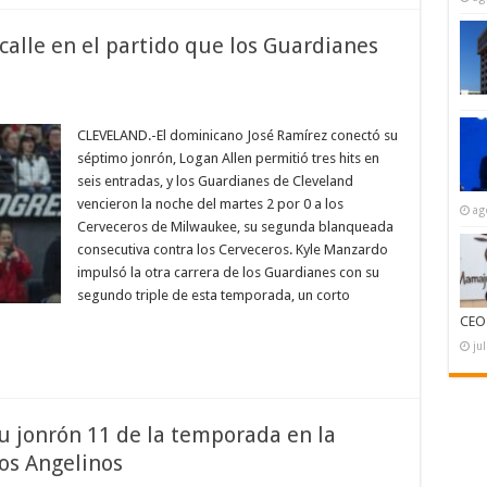
 calle en el partido que los Guardianes
en
José
Ramírez
CLEVELAND.-El dominicano José Ramírez conectó su
se
séptimo jonrón, Logan Allen permitió tres hits en
fue
para
seis entradas, y los Guardianes de Cleveland
la
vencieron la noche del martes 2 por 0 a los
calle
ag
en
Cerveceros de Milwaukee, su segunda blanqueada
el
partido
consecutiva contra los Cerveceros. Kyle Manzardo
que
impulsó la otra carrera de los Guardianes con su
los
Guardianes
segundo triple de esta temporada, un corto
le
ganaron
CEO
a
los
ju
Cerveceros
su jonrón 11 de la temporada en la
los Angelinos