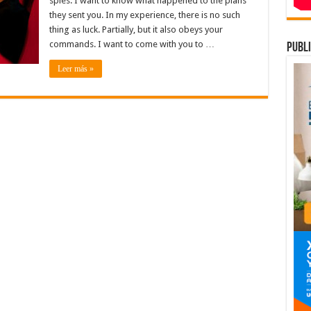
spies. I want to know what happened to the plans
Profitable
Website!
they sent you. In my experience, there is no such
thing as luck. Partially, but it also obeys your
commands. I want to come with you to …
publi
Leer más »