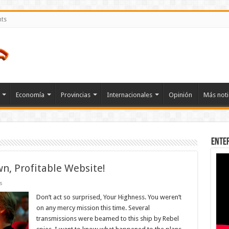
nts
Economía
Provincias
Internacionales
Opinión
Más noti
Ente
n, Profitable Website!
en
s
10
Reasons
Don’t act so surprised, Your Highness. You weren’t
To
on any mercy mission this time. Several
Start
Your
transmissions were beamed to this ship by Rebel
Own,