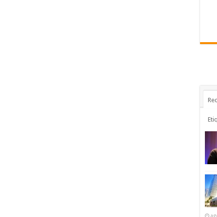
Rec
Eti
ag