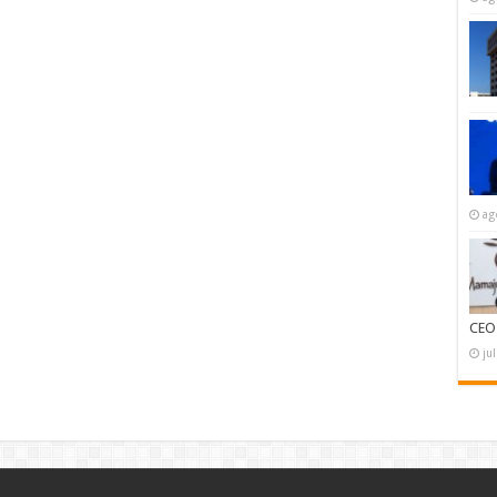
ag
CEO
ju