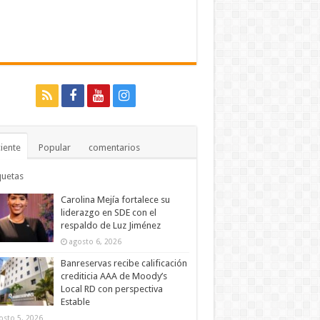
iente
Popular
comentarios
quetas
Carolina Mejía fortalece su
liderazgo en SDE con el
respaldo de Luz Jiménez
agosto 6, 2026
Banreservas recibe calificación
crediticia AAA de Moody’s
Local RD con perspectiva
Estable
osto 5, 2026