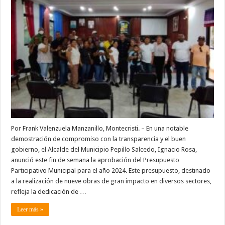
lanzamiento
del
Presupuesto
Participativo
Municipal
para
el
año
2024
Por Frank Valenzuela Manzanillo, Montecristi. – En una notable
demostración de compromiso con la transparencia y el buen
gobierno, el Alcalde del Municipio Pepillo Salcedo, Ignacio Rosa,
anunció este fin de semana la aprobación del Presupuesto
Participativo Municipal para el año 2024. Este presupuesto, destinado
a la realización de nueve obras de gran impacto en diversos sectores,
refleja la dedicación de …
Leer más »