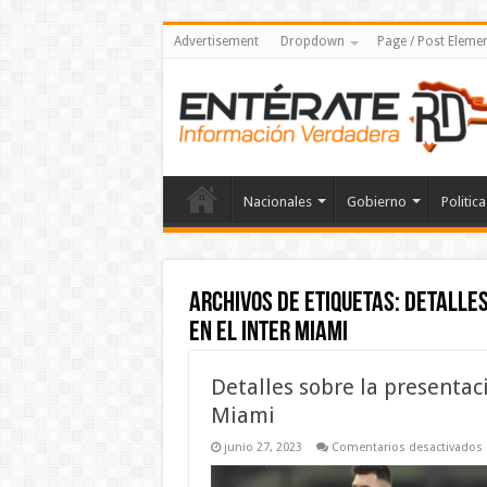
Advertisement
Dropdown
Page / Post Eleme
Nacionales
Gobierno
Politica
Archivos de etiquetas:
Detalles
en el Inter Miami
Detalles sobre la presentac
Miami
junio 27, 2023
Comentarios desactivados
D