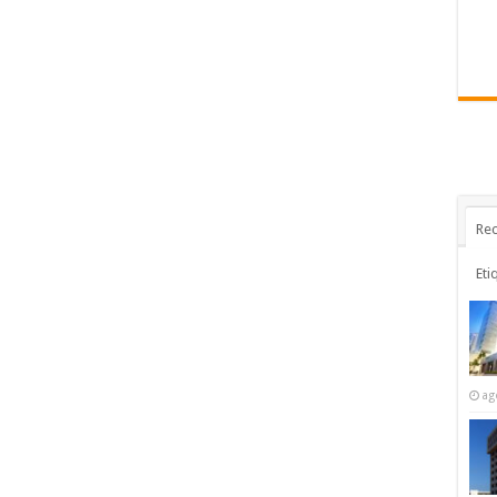
Rec
Eti
ag