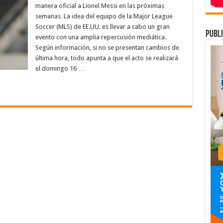
a
manera oficial a Lionel Messi en las próximas
presentación
semanas. La idea del equipo de la Major League
l
Soccer (MLS) de EE.UU. es llevar a cabo un gran
debut
publi
de
evento con una amplia repercusión mediática.
Messi
en
Según información, si no se presentan cambios de
l
última hora, todo apunta a que el acto se realizará
nter
Miami
el domingo 16 …