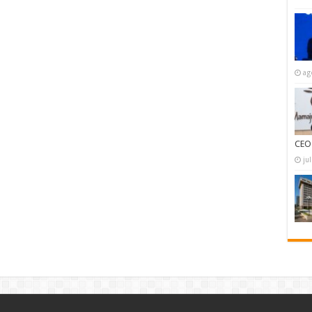
ag
CEO
ju