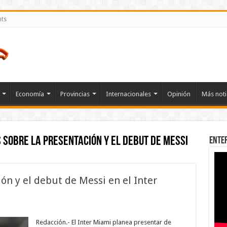
nts
Economía
Provincias
Internacionales
Opinión
Más noti
 sobre la presentación y el debut de Messi
Ente
ión y el debut de Messi en el Inter
en
etalles
sobre
Redacción.- El Inter Miami planea presentar de