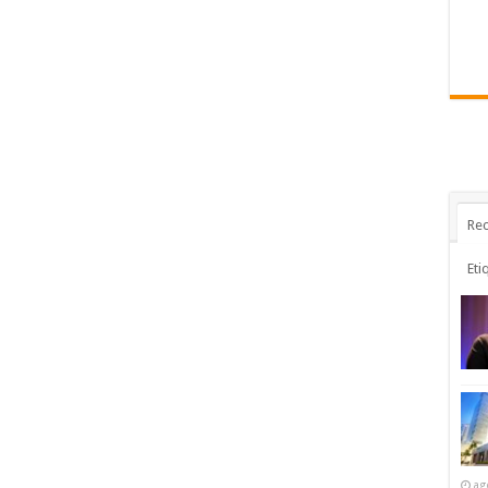
Rec
Eti
ag