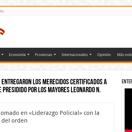
nts
Economía
Provincias
Internacionales
Opinión
Más noti
 entregaron los merecidos certificados a
Ente
e presidido por los mayores Leonardo N.
lomado en «Liderazgo Policial» con la
 del orden
en