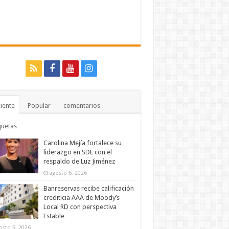
iente
Popular
comentarios
quetas
Carolina Mejía fortalece su
liderazgo en SDE con el
respaldo de Luz Jiménez
agosto 6, 2026
Banreservas recibe calificación
crediticia AAA de Moody’s
Local RD con perspectiva
Estable
osto 5, 2026