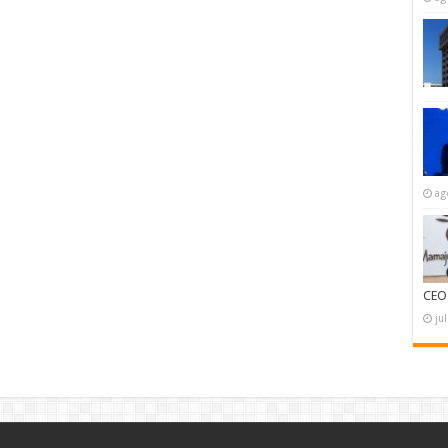
ag
CEO
ju