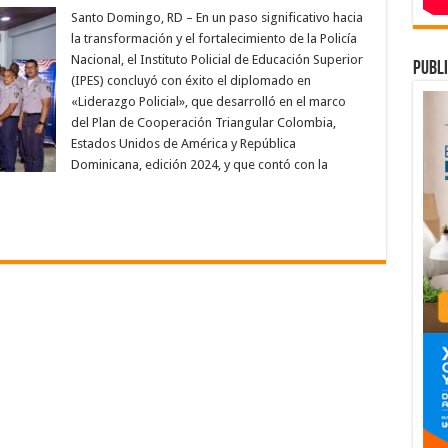
PES
concluye
Santo Domingo, RD – En un paso significativo hacia
con
la transformación y el fortalecimiento de la Policía
xito
diplomado
Nacional, el Instituto Policial de Educación Superior
publi
en
(IPES) concluyó con éxito el diplomado en
«Liderazgo
olicial»
«Liderazgo Policial», que desarrolló en el marco
con
a
del Plan de Cooperación Triangular Colombia,
articipación
Estados Unidos de América y República
de
41
Dominicana, edición 2024, y que contó con la
agentes
el
orden