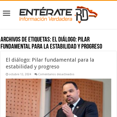
Archivos de etiquetas:
El diálogo: Pilar
fundamental para la estabilidad y progreso
El diálogo: Pilar fundamental para la
estabilidad y progreso
en
octubre 12, 2024
Comentarios desactivados
El
diálogo:
Pilar
fundamental
para
la
estabilidad
y
progreso