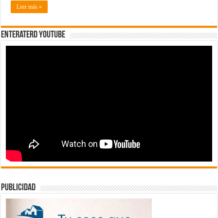
intensos
Leer más »
EnterateRD YOUTUBE
publicidad