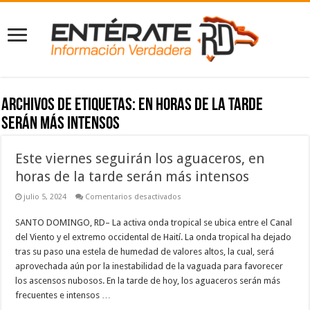
Archivos de etiquetas:
en horas de la tarde
serán más intensos
Este viernes seguirán los aguaceros, en
horas de la tarde serán más intensos
en
julio 5, 2024
Comentarios desactivados
Este
viernes
SANTO DOMINGO, RD– La activa onda tropical se ubica entre el Canal
seguirán
los
del Viento y el extremo occidental de Haití. La onda tropical ha dejado
aguaceros,
en
tras su paso una estela de humedad de valores altos, la cual, será
horas
aprovechada aún por la inestabilidad de la vaguada para favorecer
de
la
los ascensos nubosos. En la tarde de hoy, los aguaceros serán más
tarde
frecuentes e intensos …
serán
más