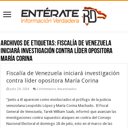
Archivos de etiquetas:
Fiscalía de Venezuela
iniciará investigación contra líder opositora
María Corina
Fiscalía de Venezuela iniciará investigación
contra líder opositora María Corina
en
julio 29, 2024
Comentarios desactivados
Fiscalía
de
“Junto a él aparecen como involucrados el prófugo de la justicia
Venezuela
iniciará
venezolana Leopoldo López y María Corina Machado. El Fiscal
investigación
contra
General de Venezuela, Tarek William Saab, informó que avanzan las
líder
investigaciones contra supuestos ataques en contra del Consejo
opositora
María
Nacional Electoral el domingo 28 de julio, esto en el marco de las
Corina