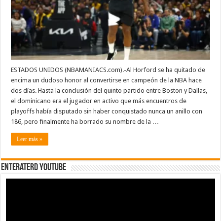
con
más
partidos
de
playoffs
sin
ganar
un
anillo
ESTADOS UNIDOS (NBAMANIACS.com).-Al Horford se ha quitado de
encima un dudoso honor al convertirse en campeón de la NBA hace
dos días. Hasta la conclusión del quinto partido entre Boston y Dallas,
el dominicano era el jugador en activo que más encuentros de
playoffs había disputado sin haber conquistado nunca un anillo con
186, pero finalmente ha borrado su nombre de la …
Leer más »
EnterateRD YOUTUBE