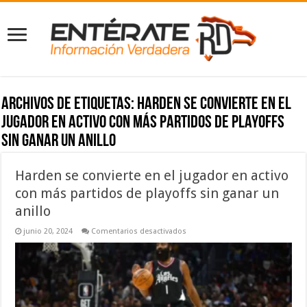
Archivos de etiquetas:
Harden se convierte en el
jugador en activo con más partidos de playoffs
sin ganar un anillo
Harden se convierte en el jugador en activo
con más partidos de playoffs sin ganar un
anillo
en
junio 20, 2024
Comentarios desactivados
Harden
se
convierte
en
el
jugador
en
activo