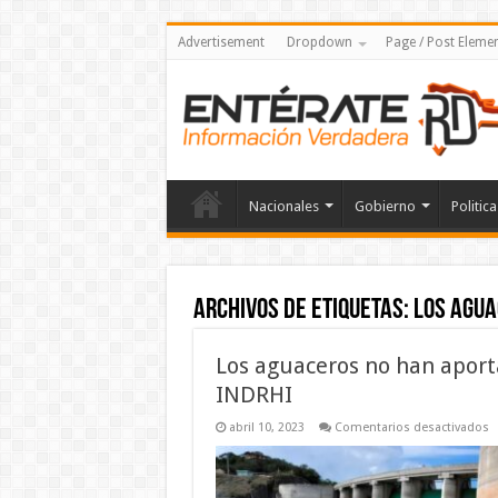
Advertisement
Dropdown
Page / Post Eleme
Nacionales
Gobierno
Politica
Archivos de etiquetas:
Los agua
Los aguaceros no han aporta
INDRHI
e
abril 10, 2023
Comentarios desactivados
L
a
n
h