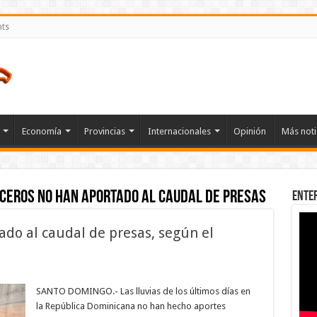
nts
Economía
Provincias
Internacionales
Opinión
Más noti
ceros no han aportado al caudal de presas
Ente
do al caudal de presas, según el
n
os
guaceros
SANTO DOMINGO.- Las lluvias de los últimos días en
o
la República Dominicana no han hecho aportes
an