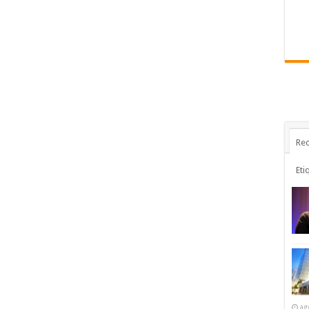
Rec
Eti
ag