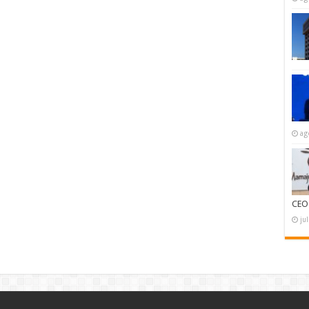
ag
CEO
ju