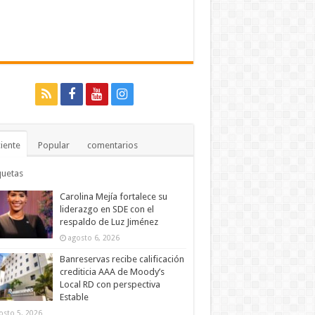
iente
Popular
comentarios
quetas
Carolina Mejía fortalece su
liderazgo en SDE con el
respaldo de Luz Jiménez
agosto 6, 2026
Banreservas recibe calificación
crediticia AAA de Moody’s
Local RD con perspectiva
Estable
osto 5, 2026