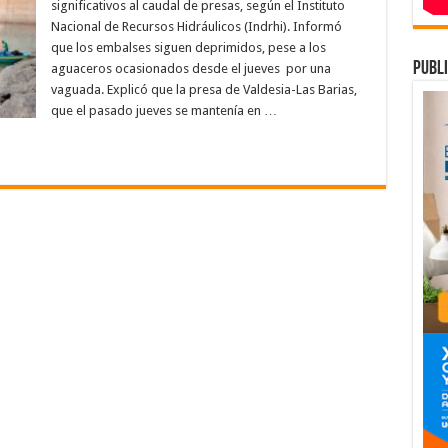
portado
significativos al caudal de presas, según el Instituto
Nacional de Recursos Hidráulicos (Indrhi). Informó
audal
e
que los embalses siguen deprimidos, pese a los
resas,
egún
publi
aguaceros ocasionados desde el jueves por una
vaguada. Explicó que la presa de Valdesia-Las Barias,
NDRHI
que el pasado jueves se mantenía en …