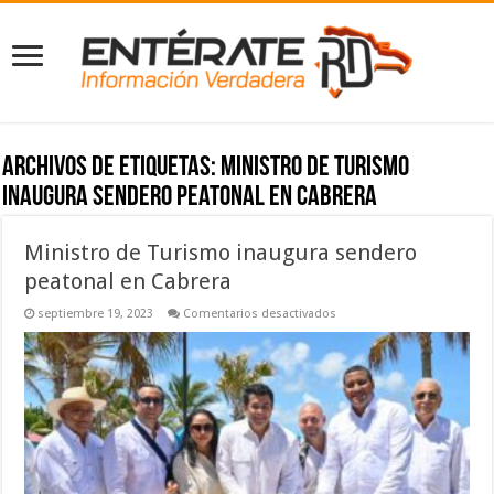
Archivos de etiquetas:
Ministro de Turismo
inaugura sendero peatonal en Cabrera
Ministro de Turismo inaugura sendero
peatonal en Cabrera
en
septiembre 19, 2023
Comentarios desactivados
Ministro
de
Turismo
inaugura
sendero
peatonal
en
Cabrera