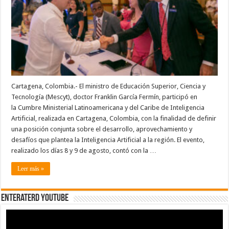
RD
en
Inteligencia
Artificial
tras
participar
en
Cumbre
Ministerial
en
Colombia
Cartagena, Colombia.- El ministro de Educación Superior, Ciencia y
Tecnología (Mescyt), doctor Franklin García Fermín, participó en
la Cumbre Ministerial Latinoamericana y del Caribe de Inteligencia
Artificial, realizada en Cartagena, Colombia, con la finalidad de definir
una posición conjunta sobre el desarrollo, aprovechamiento y
desafíos que plantea la Inteligencia Artificial a la región. El evento,
realizado los días 8 y 9 de agosto, contó con la …
Leer más »
EnterateRD YOUTUBE