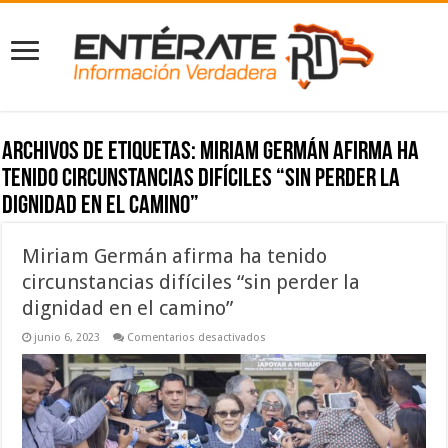
Archivos de etiquetas:
Miriam Germán afirma ha
tenido circunstancias difíciles “sin perder la
dignidad en el camino”
Miriam Germán afirma ha tenido
circunstancias difíciles “sin perder la
dignidad en el camino”
en
junio 6, 2023
Comentarios desactivados
Miriam
Germán
afirma
ha
tenido
circunstancias
difíciles
“sin