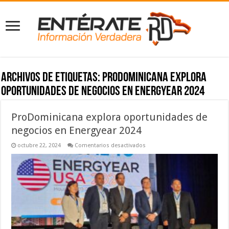
Archivos de etiquetas:
ProDominicana explora
oportunidades de negocios en Energyear 2024
ProDominicana explora oportunidades de
negocios en Energyear 2024
en
octubre 22, 2024
Comentarios desactivados
ProDominicana
explora
oportunidades
de
negocios
en
Energyear
2024