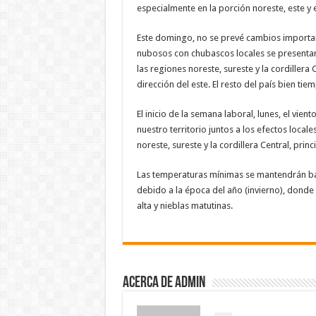
especialmente en la porción noreste, este y e
Este domingo, no se prevé cambios importan
nubosos con chubascos locales se presentar
las regiones noreste, sureste y la cordillera
dirección del este. El resto del país bien ti
El inicio de la semana laboral, lunes, el vi
nuestro territorio juntos a los efectos loca
noreste, sureste y la cordillera Central, prin
Las temperaturas mínimas se mantendrán ba
debido a la época del año (invierno), dond
alta y nieblas matutinas.
Acerca de admin