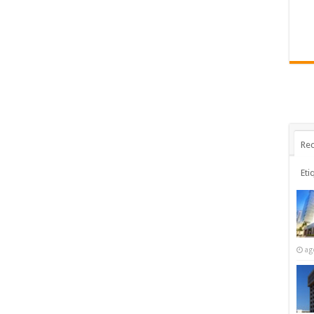
Rec
Eti
ag