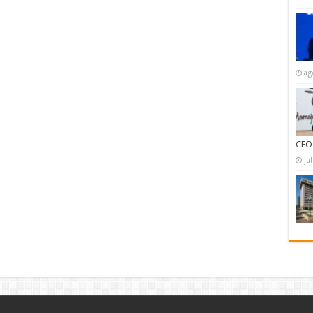
ag
CEO
ju