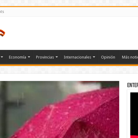
nts
Economía
Provincias
Internacionales
Opinión
Más noti
Ente