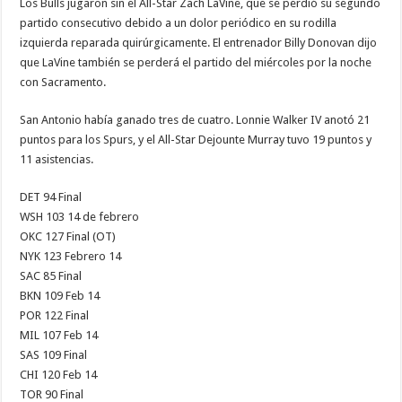
Los Bulls jugaron sin el All-Star Zach LaVine, que se perdió su segundo
partido consecutivo debido a un dolor periódico en su rodilla
izquierda reparada quirúrgicamente. El entrenador Billy Donovan dijo
que LaVine también se perderá el partido del miércoles por la noche
con Sacramento.
San Antonio había ganado tres de cuatro. Lonnie Walker IV anotó 21
puntos para los Spurs, y el All-Star Dejounte Murray tuvo 19 puntos y
11 asistencias.
DET 94 Final
WSH 103 14 de febrero
OKC 127 Final (OT)
NYK 123 Febrero 14
SAC 85 Final
BKN 109 Feb 14
POR 122 Final
MIL 107 Feb 14
SAS 109 Final
CHI 120 Feb 14
TOR 90 Final