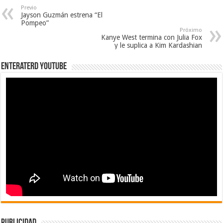
Previo
Jayson Guzmán estrena “El
Pompeo”
Próximo
Kanye West termina con Julia Fox
y le suplica a Kim Kardashian
EnterateRD YOUTUBE