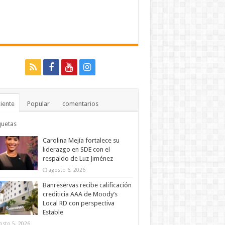
iente
Popular
comentarios
quetas
Carolina Mejía fortalece su
liderazgo en SDE con el
respaldo de Luz Jiménez
agosto 6, 2026
Banreservas recibe calificación
crediticia AAA de Moody’s
Local RD con perspectiva
Estable
osto 5, 2026