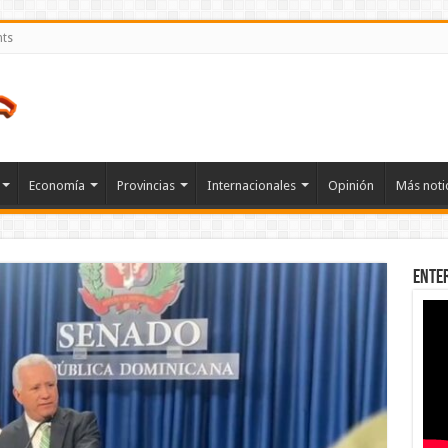
nts
Economía
Provincias
Internacionales
Opinión
Más noti
Ente