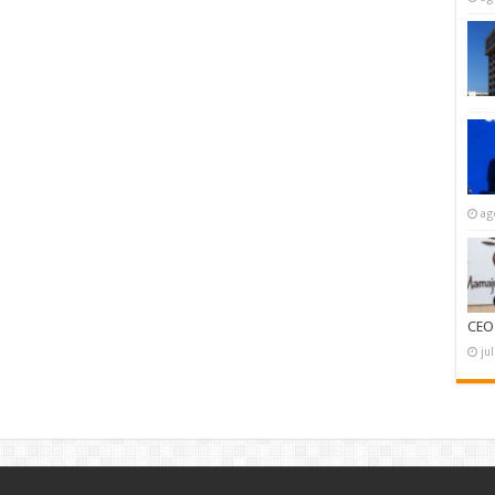
ag
CEO
ju