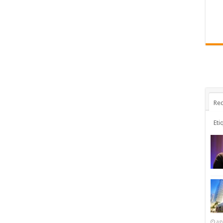
Rec
Eti
ag