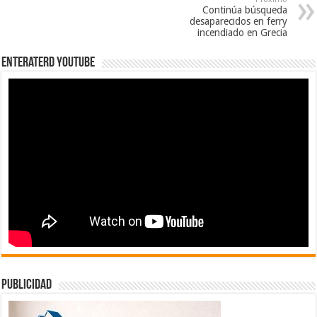
Continúa búsqueda
desaparecidos en ferry
incendiado en Grecia
EnterateRD YOUTUBE
publicidad