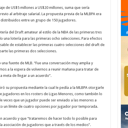
aje de US$5 millones a US$20 millones, suma que sería
evio al arbitraje salarial. La propuesta previa de la MLBPA era
 distribuidos entre un grupo de 150 jugadores.
ería del Draft amateur al estilo de la NBA de las primeras tres
o una lotería para las primeras ocho selecciones. Para efectos
sable de establecer las primeras cuatro selecciones del draft de
eparte las primeras dos selecciones.
jo una fuente de MLB. “Fue una conversación muy amplia y
os a la espera de volvernos a reunir mañana para tratar de
la meta de llegar a un acuerdo”.
ró su propuesta mediante la cual le pedía a la MLBPA otorgarle
 de jugadores en los rosters de Ligas Menores, como también lo
 de veces que un jugador puede ser enviado a las menores a
o un límite de cuatro opciones por jugador por temporada.
 un acuerdo y que “trataremos de hacer todo lo posible para
la asociación de jugadores que a través de los medios”.