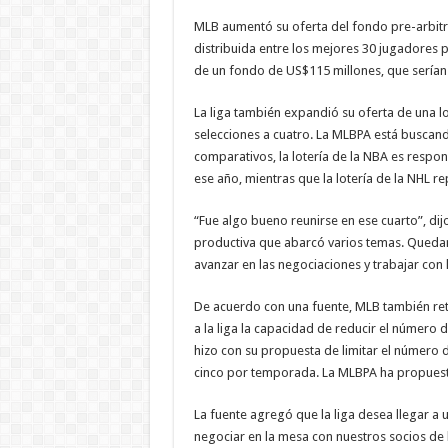
MLB aumentó su oferta del fondo pre-arbitr
distribuida entre los mejores 30 jugadores pr
de un fondo de US$115 millones, que serían
La liga también expandió su oferta de una lot
selecciones a cuatro. La MLBPA está buscand
comparativos, la lotería de la NBA es respon
ese año, mientras que la lotería de la NHL r
“Fue algo bueno reunirse en ese cuarto”, di
productiva que abarcó varios temas. Quedam
avanzar en las negociaciones y trabajar con 
De acuerdo con una fuente, MLB también reti
a la liga la capacidad de reducir el número
hizo con su propuesta de limitar el número
cinco por temporada. La MLBPA ha propuest
La fuente agregó que la liga desea llegar a
negociar en la mesa con nuestros socios de 