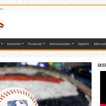
nts
Economía
Provincias
Internacionales
Opinión
Más noti
Ente