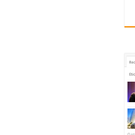
Rec
Eti
ag