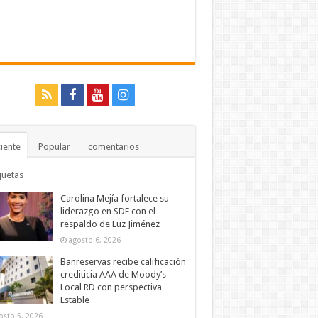
iente
Popular
comentarios
quetas
Carolina Mejía fortalece su
liderazgo en SDE con el
respaldo de Luz Jiménez
agosto 6, 2026
Banreservas recibe calificación
crediticia AAA de Moody’s
Local RD con perspectiva
Estable
osto 5, 2026