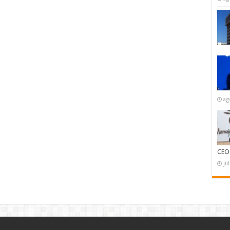
ag
CEO
ju