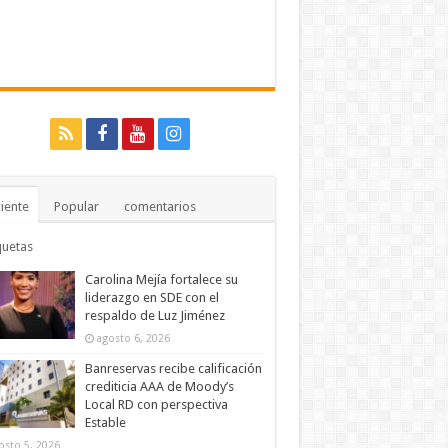
iente
Popular
comentarios
quetas
Carolina Mejía fortalece su
liderazgo en SDE con el
respaldo de Luz Jiménez
agosto 6, 2026
Banreservas recibe calificación
crediticia AAA de Moody’s
Local RD con perspectiva
Estable
osto 5, 2026