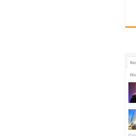
Rec
Eti
ag