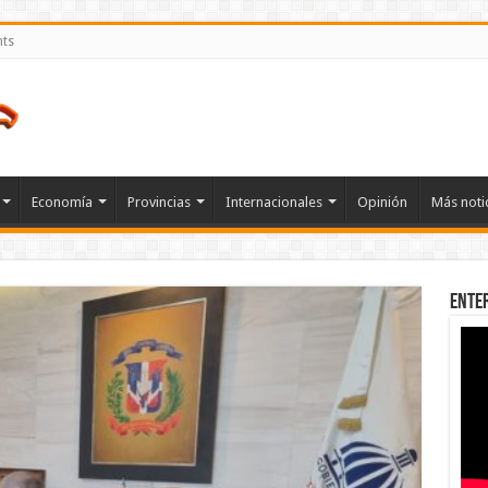
nts
Economía
Provincias
Internacionales
Opinión
Más noti
Ente