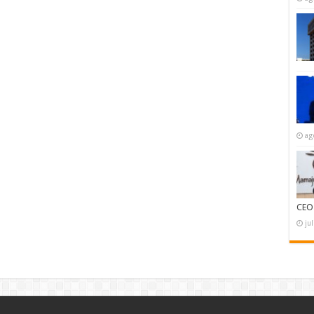
ag
CEO
ju