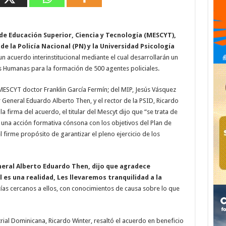
de Educación Superior, Ciencia y Tecnología (MESCYT),
 de la Policía Nacional (PN) y la Universidad Psicología
n acuerdo interinstitucional mediante el cual desarrollarán un
 Humanas para la formación de 500 agentes policiales.
 MESCYT doctor Franklin García Fermín; del MIP, Jesús Vásquez
r General Eduardo Alberto Then, y el rector de la PSID, Ricardo
la firma del acuerdo, el titular del Mescyt dijo que “se trata de
na acción formativa cónsona con los objetivos del Plan de
firme propósito de garantizar el pleno ejercicio de los
eral Alberto Eduardo Then, dijo que agradece
 es una realidad, Les llevaremos tranquilidad a la
icías cercanos a ellos, con conocimientos de causa sobre lo que
trial Dominicana, Ricardo Winter, resaltó el acuerdo en beneficio