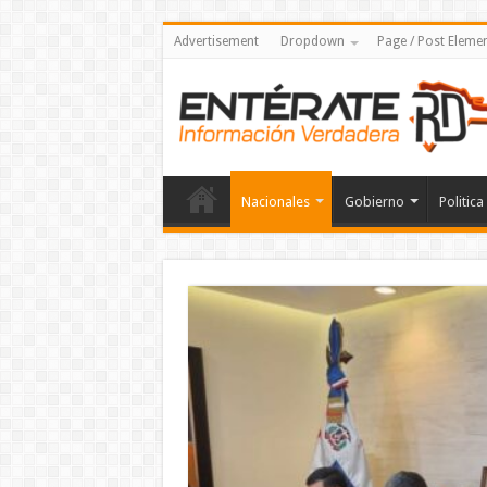
Advertisement
Dropdown
Page / Post Eleme
Nacionales
Gobierno
Politica