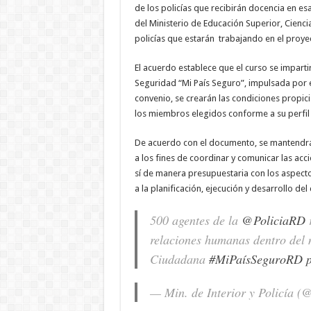
de los policías que recibirán docencia en es
del Ministerio de Educación Superior, Cienc
policías que estarán trabajando en el proy
El acuerdo establece que el curso se imparti
Seguridad “Mi País Seguro”, impulsada por e
convenio, se crearán las condiciones propic
los miembros elegidos conforme a su perfil
De acuerdo con el documento, se mantendrá l
a los fines de coordinar y comunicar las ac
sí de manera presupuestaria con los aspecto
a la planificación, ejecución y desarrollo del
500 agentes de la
@PoliciaRD
r
relaciones humanas dentro del 
Ciudadana
#MiPaísSeguroRD
— Min. de Interior y Policía 