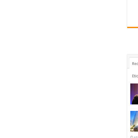
Rec
Eti
ag