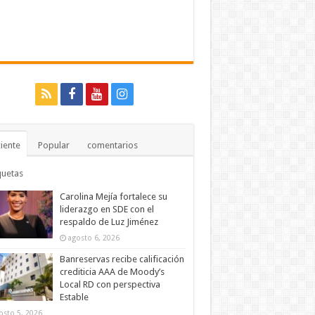
iente
Popular
comentarios
quetas
Carolina Mejía fortalece su
liderazgo en SDE con el
respaldo de Luz Jiménez
agosto 6, 2026
Banreservas recibe calificación
crediticia AAA de Moody’s
Local RD con perspectiva
Estable
osto 5, 2026