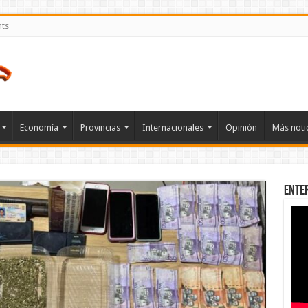
nts
Economía
Provincias
Internacionales
Opinión
Más noti
Ente