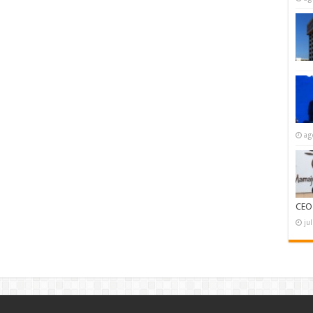
ag
CEO
ju