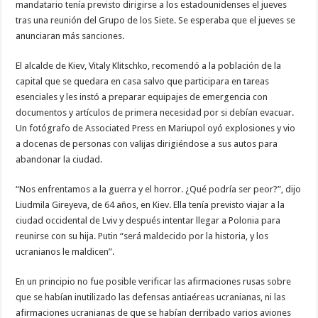
mandatario tenía previsto dirigirse a los estadounidenses el jueves
tras una reunión del Grupo de los Siete. Se esperaba que el jueves se
anunciaran más sanciones.
El alcalde de Kiev, Vitaly Klitschko, recomendó a la población de la
capital que se quedara en casa salvo que participara en tareas
esenciales y les instó a preparar equipajes de emergencia con
documentos y artículos de primera necesidad por si debían evacuar.
Un fotógrafo de Associated Press en Mariupol oyó explosiones y vio
a docenas de personas con valijas dirigiéndose a sus autos para
abandonar la ciudad.
“Nos enfrentamos a la guerra y el horror. ¿Qué podría ser peor?”, dijo
Liudmila Gireyeva, de 64 años, en Kiev. Ella tenía previsto viajar a la
ciudad occidental de Lviv y después intentar llegar a Polonia para
reunirse con su hija. Putin “será maldecido por la historia, y los
ucranianos le maldicen”.
En un principio no fue posible verificar las afirmaciones rusas sobre
que se habían inutilizado las defensas antiaéreas ucranianas, ni las
afirmaciones ucranianas de que se habían derribado varios aviones