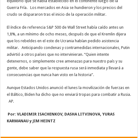
equilibrio que se había establecido en el continente luego de la
Guerra Fría. Los mercados en Asia se hundieron y los precios del
crudo se dispararon tras el inicio de la operación militar.
El índice de referencia S&P 500 de Wall Street había caído antes un
1,8%, a un mínimo de ocho meses, después de que el Kremlin dijera
que los rebeldes en el este de Ucrania habían pedido asistencia
militar. Anticipando condenas y contramedidas internacionales, Putin
advirtió a otros países que no intervinieran. “Quien intente
detenernos, o simplemente cree amenazas para nuestro país y su
gente, debe saber que la respuesta rusa será inmediata y llevará a
consecuencias que nunca han visto en la historia”.
Aunque Estados Unidos anunció el lunes la movilización de fuerzas en
el Báltico, Biden ha dicho que no enviará tropas para combatir a Rusia.
AP.
Por: VLADIMIR ISACHENKOV, DASHA LITVINOVA, YURAS
KARMANAU y JIM HEINTZ