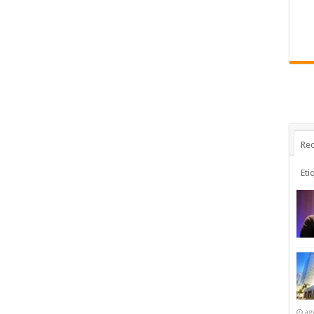
Rec
Eti
ag