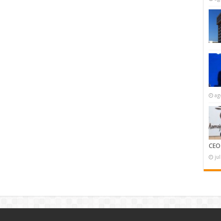
ag
CEO
ju