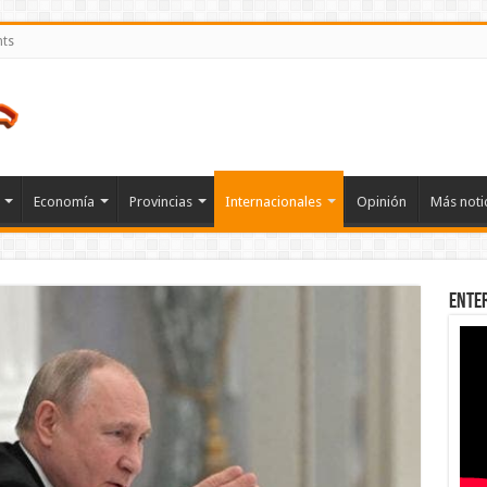
nts
Economía
Provincias
Internacionales
Opinión
Más noti
Ente