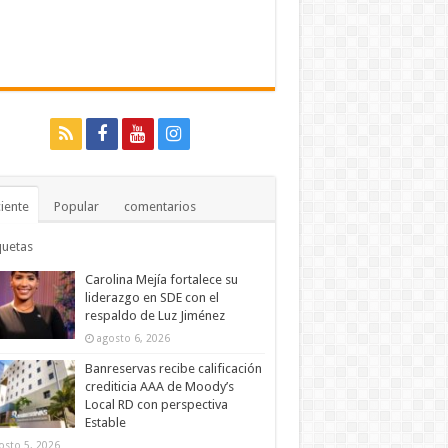
iente
Popular
comentarios
quetas
Carolina Mejía fortalece su
liderazgo en SDE con el
respaldo de Luz Jiménez
agosto 6, 2026
Banreservas recibe calificación
crediticia AAA de Moody’s
Local RD con perspectiva
Estable
osto 5, 2026