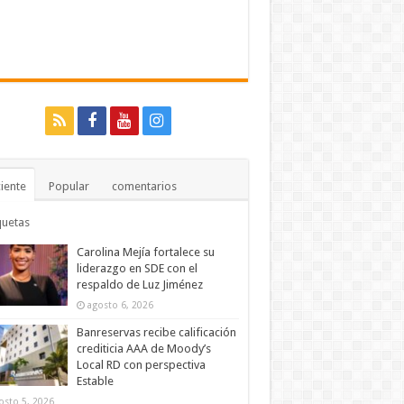
iente
Popular
comentarios
quetas
Carolina Mejía fortalece su
liderazgo en SDE con el
respaldo de Luz Jiménez
agosto 6, 2026
Banreservas recibe calificación
crediticia AAA de Moody’s
Local RD con perspectiva
Estable
osto 5, 2026