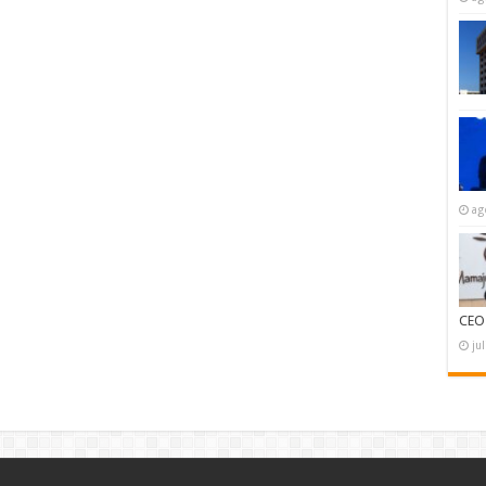
ag
CEO
ju