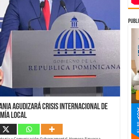
publi
ania agudizará crisis internacional de
omía local
trategia y Comunicación Gubernamental, Homero Figueroa