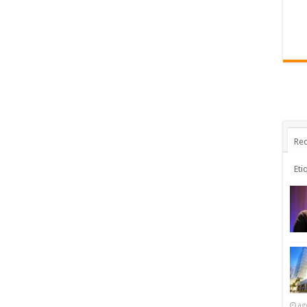
Rec
Eti
ag