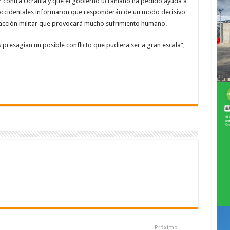
ar contra Ucrania y que el gobierno ucraniano ha pedido ayuda a
s occidentales informaron que responderán de un modo decisivo
 acción militar que provocará mucho sufrimiento humano.
 presagian un posible conflicto que pudiera ser a gran escala”,
Próximo