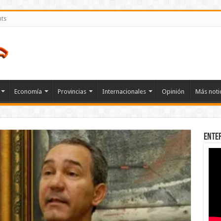
nts
Economía
Provincias
Internacionales
Opinión
Más noti
Ente