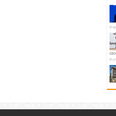
ag
CEO
ju