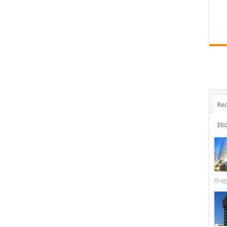
Rec
Eti
ag