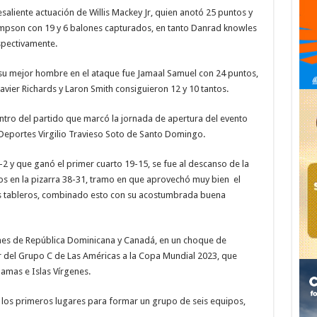
aliente actuación de Willis Mackey Jr, quien anotó 25 puntos y
mpson con 19 y 6 balones capturados, en tanto Danrad knowles
espectivamente.
) su mejor hombre en el ataque fue Jamaal Samuel con 24 puntos,
vier Richards y Laron Smith consiguieron 12 y 10 tantos.
tro del partido que marcó la jornada de apertura del evento
 Deportes Virgilio Travieso Soto de Santo Domingo.
 y que ganó el primer cuarto 19-15, se fue al descanso de la
os en la pizarra 38-31, tramo en que aprovechó muy bien el
s tableros, combinado esto con su acostumbrada buena
nes de República Dominicana y Canadá, en un choque de
íder del Grupo C de Las Américas a la Copa Mundial 2023, que
amas e Islas Vírgenes.
se los primeros lugares para formar un grupo de seis equipos,