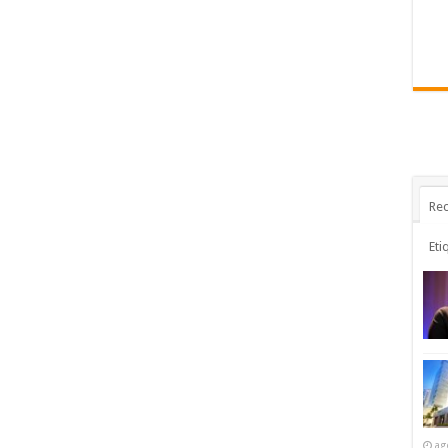
Rec
Eti
ag