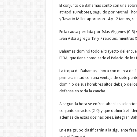
El conjunto de Bahamas contó con una sobres
atrapó 10 rebotes, seguido por Mychel Tho
y Tavario Miller aportaron 14 y 12 tantos, r
En la causa perdida por Islas Vírgenes (0-3
Ivan Aska agregó 19 y 7 rebotes, mientras Xa
Bahamas dominó todo el trayecto del encuen
FIBA, que tiene como sede el Palacio de los
La tropa de Bahamas, ahora con marca de 1-2
primera mitad con una ventaja de siete punt
dominio de sus hombres altos debajo de lo
defensa en toda la cancha.
A segunda hora se enfrentaban las seleccio
conjuntos invictos (2-0) y que definirá el l
además de estas dos naciones, integran Bah
En este grupo clasificarán a la siguiente fa
con el Grupo A.