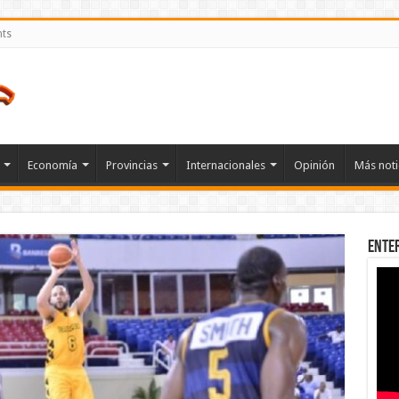
nts
Economía
Provincias
Internacionales
Opinión
Más noti
Ente