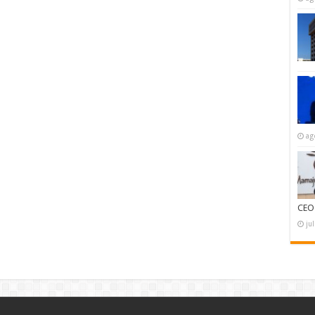
ag
CEO
ju