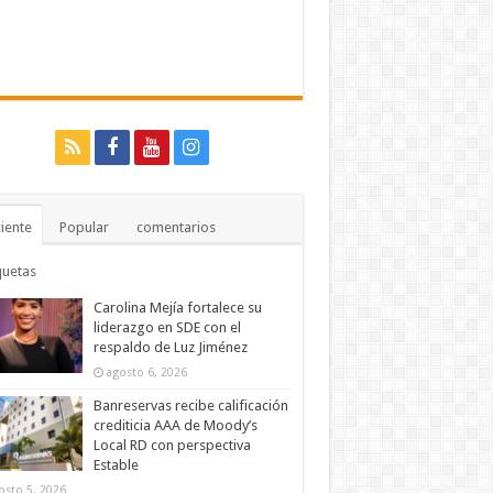
iente
Popular
comentarios
quetas
Carolina Mejía fortalece su
liderazgo en SDE con el
respaldo de Luz Jiménez
agosto 6, 2026
Banreservas recibe calificación
crediticia AAA de Moody’s
Local RD con perspectiva
Estable
osto 5, 2026