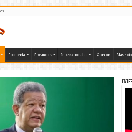
nts
Economía
Provincias
Internacionales
Opinión
Más noti
Ente