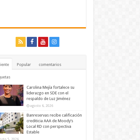
iente
Popular
comentarios
quetas
Carolina Mejía fortalece su
liderazgo en SDE con el
respaldo de Luz Jiménez
agosto 6, 2026
Banreservas recibe calificación
crediticia AAA de Moody’s
Local RD con perspectiva
Estable
osto 5, 2026