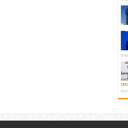
ag
CEO
ju