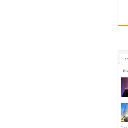
Rec
Eti
ag