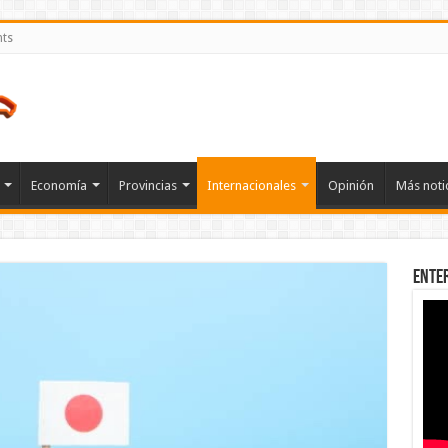
nts
Economía
Provincias
Internacionales
Opinión
Más noti
Ente