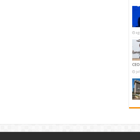
ag
CEO
ju