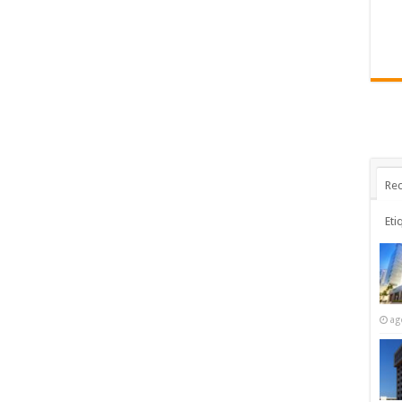
Rec
Eti
ag