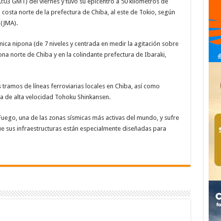
10:03 GMT) del viernes y tuvo su epicentro a 50 kilómetros de
 costa norte de la prefectura de Chiba, al este de Tokio, según
(JMA).
ísmica nipona (de 7 niveles y centrada en medir la agitación sobre
zona norte de Chiba y en la colindante prefectura de Ibaraki,
tramos de líneas ferroviarias locales en Chiba, así como
ea de alta velocidad Tohoku Shinkansen.
Fuego, una de las zonas sísmicas más activas del mundo, y sufre
que sus infraestructuras están especialmente diseñadas para