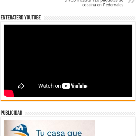
DNCD incauta 126 paquetes de
cocaína en Pedernales
EnterateRD YOUTUBE
publicidad