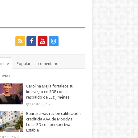
iente
Popular
comentarios
quetas
Carolina Mejía fortalece su
liderazgo en SDE con el
respaldo de Luz Jiménez
agosto 6, 2026
Banreservas recibe calificación
crediticia AAA de Moody’s
Local RD con perspectiva
Estable
osto 5, 2026