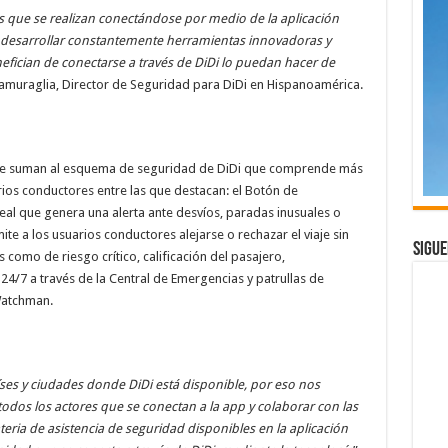
es que se realizan conectándose por medio de la aplicación
al desarrollar constantemente herramientas innovadoras y
fician de conectarse a través de DiDi lo puedan hacer de
Lamuraglia, Director de Seguridad para DiDi en Hispanoamérica.
s se suman al esquema de seguridad de DiDi que comprende más
ios conductores entre las que destacan: el Botón de
eal que genera una alerta ante desvíos, paradas inusuales o
te a los usuarios conductores alejarse o rechazar el viaje sin
Sigue
 como de riesgo crítico, calificación del pasajero,
24/7 a través de la Central de Emergencias y patrullas de
Watchman.
aíses y ciudades donde DiDi está disponible, por eso nos
dos los actores que se conectan a la app y colaborar con las
teria de asistencia de seguridad disponibles en la aplicación