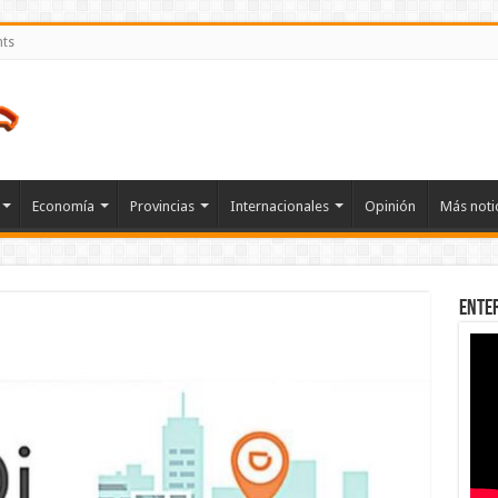
nts
Economía
Provincias
Internacionales
Opinión
Más noti
Ente