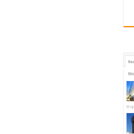
Rec
Eti
ag