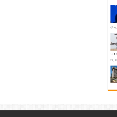
ag
CEO
ju