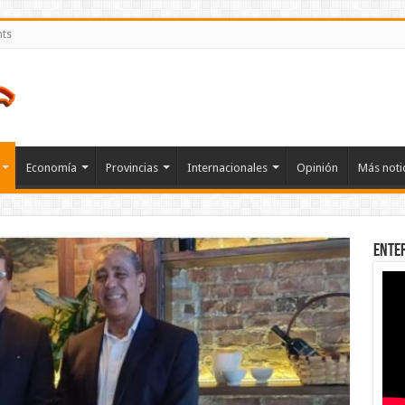
nts
Economía
Provincias
Internacionales
Opinión
Más noti
Ente