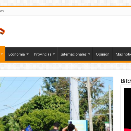
nts
Economía
Provincias
Internacionales
Opinión
Más noti
Ente