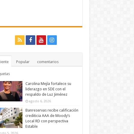
iente
Popular
comentarios
quetas
Carolina Mejía fortalece su
liderazgo en SDE con el
respaldo de Luz Jiménez
agosto 6, 2026
Banreservas recibe calificación
crediticia AAA de Moody’s
Local RD con perspectiva
Estable
osto 5, 2026