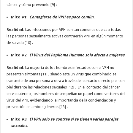
cáncer y cómo prevenirlo
[9]
:
Mito #1:
Contagiarse de VPH es poco común.
Realidad:
Las infecciones por VPH son tan comunes que casi todas
las personas sexualmente activas contraerán VPH en algún momento
de su vida
[10]
.
Mito #2:
El Virus del Papiloma Humano solo afecta a mujeres.
Realidad:
La mayoría de los hombres infectados con el VPH no
presentan síntomas
[11]
, siendo este un virus que combinado se
transmite de una persona a otra a través del contacto directo piel con
piel durante las relaciones sexuales
[12]
.
En el contexto del cáncer
cervicouterino, los hombres desempeñan un papel como vectores del
virus del VPH, evidenciando la importancia de la concienciación y
prevención en ambos géneros
[13]
.
Mito #3:
El VPH solo se contrae si se tienen varias parejas
sexuales.