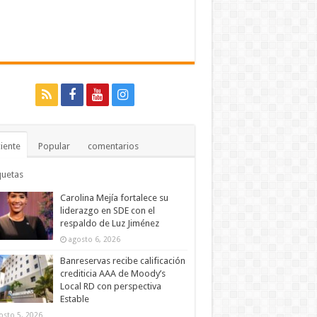
iente
Popular
comentarios
quetas
Carolina Mejía fortalece su
liderazgo en SDE con el
respaldo de Luz Jiménez
agosto 6, 2026
Banreservas recibe calificación
crediticia AAA de Moody’s
Local RD con perspectiva
Estable
osto 5, 2026