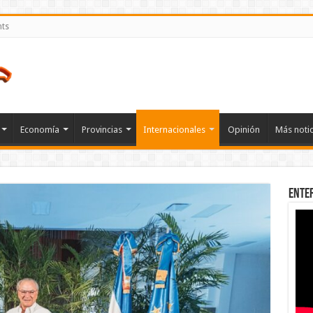
nts
Economía
Provincias
Internacionales
Opinión
Más notic
Ente