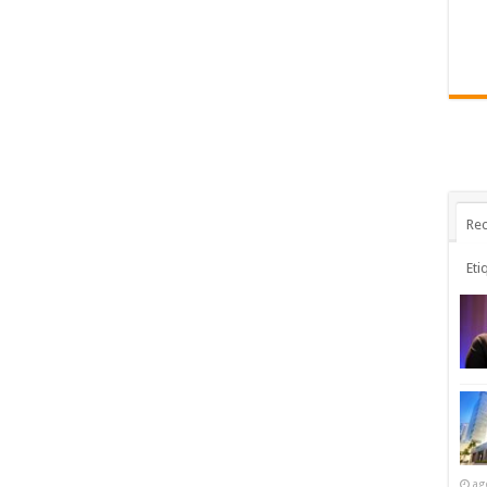
Rec
Eti
ag