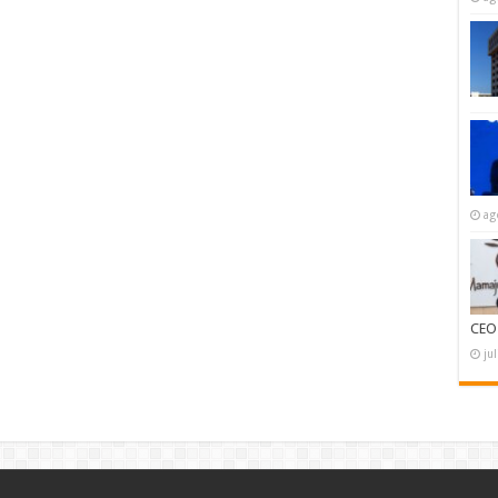
ag
CEO
ju