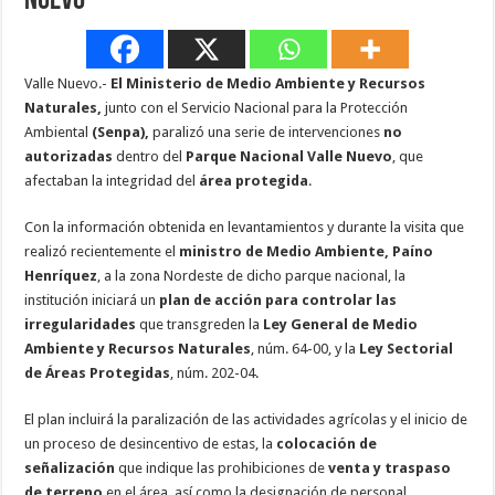
Nuevo
Valle Nuevo.-
El Ministerio de Medio Ambiente y Recursos
Naturales,
junto con el Servicio Nacional para la Protección
Ambiental
(Senpa),
paralizó una serie de intervenciones
no
autorizadas
dentro del
Parque Nacional Valle Nuevo
, que
afectaban la integridad del
área protegida
.
Con la información obtenida en levantamientos y durante la visita que
realizó recientemente el
ministro de Medio Ambiente, Paíno
Henríquez
, a la zona Nordeste de dicho parque nacional, la
institución iniciará un
plan de acción para controlar las
irregularidades
que transgreden la
Ley General de Medio
Ambiente y Recursos Naturales
, núm. 64-00, y la
Ley Sectorial
de Áreas Protegidas
, núm. 202-04.
El plan incluirá la paralización de las actividades agrícolas y el inicio de
un proceso de desincentivo de estas, la
colocación de
señalización
que indique las prohibiciones de
venta y traspaso
de terreno
en el área, así como la designación de personal