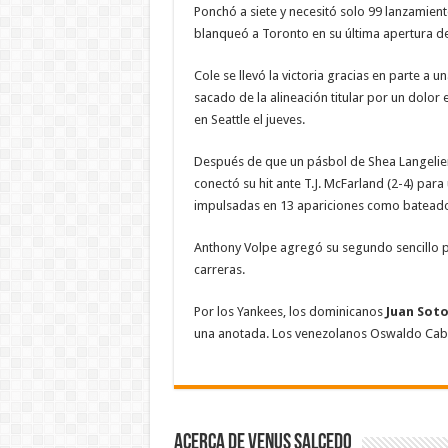
Ponchó a siete y necesitó solo 99 lanzamien
blanqueó a Toronto en su última apertura d
Cole se llevó la victoria gracias en parte a
sacado de la alineación titular por un dolor
en Seattle el jueves.
Después de que un pásbol de Shea Langeliers
conectó su hit ante T.J. McFarland (2-4) par
impulsadas en 13 apariciones como bateado
Anthony Volpe agregó su segundo sencillo p
carreras.
Por los Yankees, los dominicanos
Juan Sot
una anotada. Los venezolanos Oswaldo Cabre
Acerca de Venus Salcedo