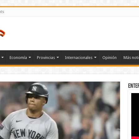
nts
Economía
Provincias
Internacionales
Opinión
Más noti
Ente