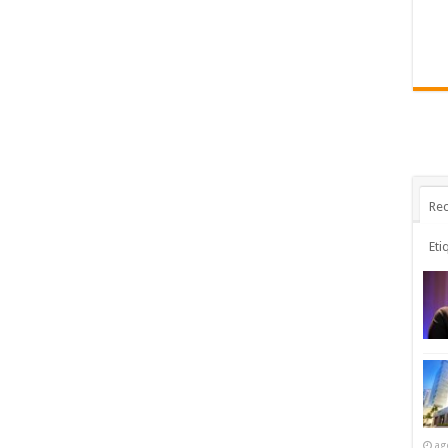
Rec
Eti
ag