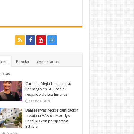
iente
Popular
comentarios
quetas
Carolina Mejía fortalece su
liderazgo en SDE con el
respaldo de Luz Jiménez
agosto 6, 2026
Banreservas recibe calificación
crediticia AAA de Moody’s
Local RD con perspectiva
Estable
osto 5, 2026