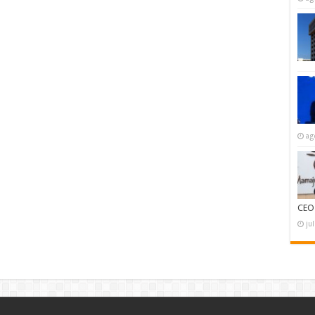
ag
CEO
ju