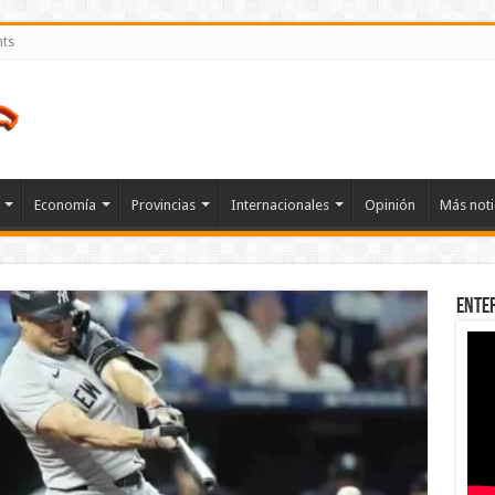
nts
Economía
Provincias
Internacionales
Opinión
Más noti
Ente