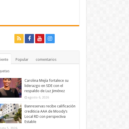
iente
Popular
comentarios
quetas
Carolina Mejía fortalece su
liderazgo en SDE con el
respaldo de Luz Jiménez
agosto 6, 2026
Banreservas recibe calificación
crediticia AAA de Moody’s
Local RD con perspectiva
Estable
osto 5, 2026