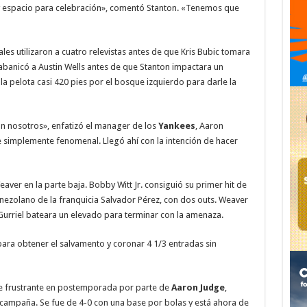
 espacio para celebración», comentó Stanton. «Tenemos que
les utilizaron a cuatro relevistas antes de que Kris Bubic tomara
 abanicó a Austin Wells antes de que Stanton impactara un
la pelota casi 420 pies por el bosque izquierdo para darle la
on nosotros», enfatizó el manager de los
Yankees
, Aaron
 simplemente fenomenal. Llegó ahí con la intención de hacer
aver en la parte baja. Bobby Witt Jr. consiguió su primer hit de
enezolano de la franquicia Salvador Pérez, con dos outs. Weaver
 Gurriel bateara un elevado para terminar con la amenaza.
ara obtener el salvamento y coronar 4 1/3 entradas sin
e frustrante en postemporada por parte de
Aaron Judge
,
 campaña. Se fue de 4-0 con una base por bolas y está ahora de