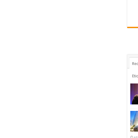
Rec
Eti
ag