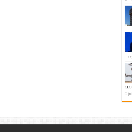
ag
CEO
ju