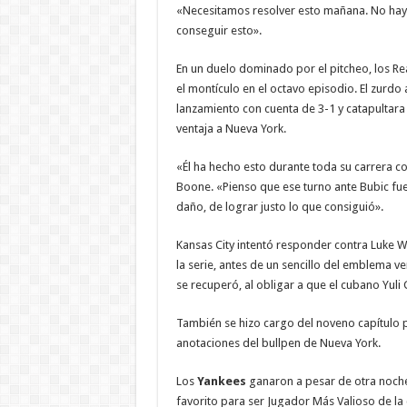
«Necesitamos resolver esto mañana. No hay
conseguir esto».
En un duelo dominado por el pitcheo, los Rea
el montículo en el octavo episodio. El zurdo
lanzamiento con cuenta de 3-1 y catapultara 
ventaja a Nueva York.
«Él ha hecho esto durante toda su carrera c
Boone. «Pienso que ese turno ante Bubic fue
daño, de lograr justo lo que consiguió».
Kansas City intentó responder contra Luke We
la serie, antes de un sencillo del emblema v
se recuperó, al obligar a que el cubano Yuli
También se hizo cargo del noveno capítulo p
anotaciones del bullpen de Nueva York.
Los
Yankees
ganaron a pesar de otra noch
favorito para ser Jugador Más Valioso de la