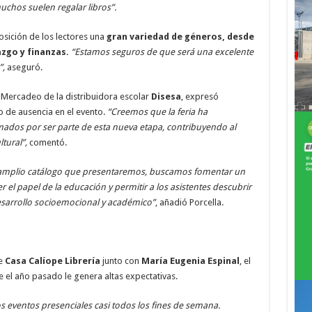
uchos suelen regalar libros”.
osición de los lectores una
gran variedad de géneros, desde
razgo y finanzas.
“Estamos seguros de que será una excelente
”,
aseguró.
y Mercadeo de la distribuidora escolar
Disesa
, expresó
 de ausencia en el evento.
“Creemos que la feria ha
ados por ser parte de esta nueva etapa, contribuyendo al
tural”,
comentó.
 el amplio catálogo que presentaremos, buscamos fomentar un
 el papel de la educación y permitir a los asistentes descubrir
 desarrollo socioemocional y académico”
, añadió Porcella.
de
Casa Calíope Librería
junto con
María Eugenia Espinal
, el
el año pasado le genera altas expectativas.
os eventos presenciales casi todos los fines de semana.