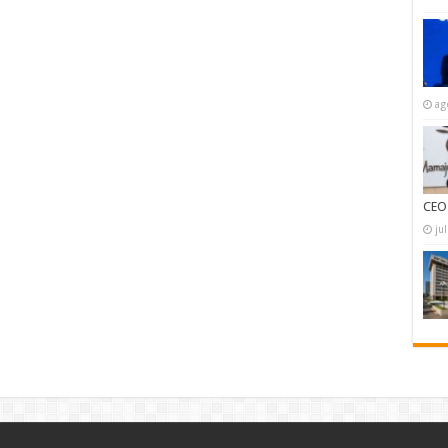
ag
CEO
ju