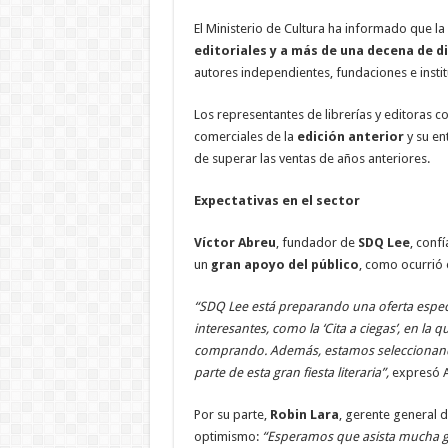
El Ministerio de Cultura ha informado que l
editoriales y a más de una decena de d
autores independientes, fundaciones e instit
Los representantes de librerías y editoras 
comerciales de la
edición anterior
y su en
de superar las ventas de años anteriores.
Expectativas en el sector
Víctor Abreu
, fundador de
SDQ Lee
, confí
un
gran apoyo del público
, como ocurrió 
“SDQ Lee está preparando una oferta especi
interesantes, como la ‘Cita a ciegas’, en la 
comprando. Además, estamos seleccionando
parte de esta gran fiesta literaria”,
expresó A
Por su parte,
Robin Lara
, gerente general 
optimismo:
“Esperamos que asista mucha ge