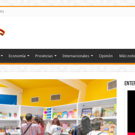
nts
Economía
Provincias
Internacionales
Opinión
Más noti
Ente