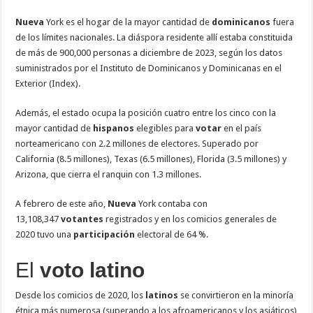
Nueva
York es el hogar de la mayor cantidad de
dominicanos
fuera
de los límites nacionales. La diáspora residente allí estaba constituida
de más de 900,000 personas a diciembre de 2023, según los datos
suministrados por el Instituto de Dominicanos y Dominicanas en el
Exterior (Index).
Además, el estado ocupa la posición cuatro entre los cinco con la
mayor cantidad de
hispanos
elegibles para
votar
en el país
norteamericano con 2.2 millones de electores. Superado por
California (8.5 millones), Texas (6.5 millones), Florida (3.5 millones) y
Arizona, que cierra el ranquin con 1.3 millones.
A febrero de este año,
Nueva
York contaba con
13,108,347
votantes
registrados y en los comicios generales de
2020 tuvo una
participación
electoral de 64 %.
El
voto
latino
Desde los comicios de 2020, los
latinos
se convirtieron en la minoría
étnica más numerosa (superando a los afroamericanos y los asiáticos)