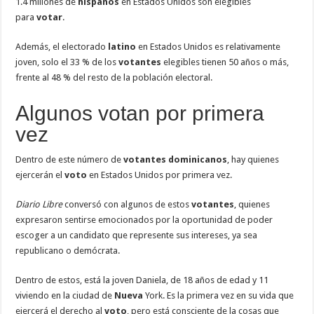
1.4 millones de
hispanos
en Estados Unidos son elegibles
para
votar
.
Además, el electorado
latino
en Estados Unidos es relativamente
joven, solo el 33 % de los
votantes
elegibles tienen 50 años o más,
frente al 48 % del resto de la población electoral.
Algunos votan por primera
vez
Dentro de este número de
votantes
dominicanos
, hay quienes
ejercerán el
voto
en Estados Unidos por primera vez.
Diario Libre
conversó con algunos de estos
votantes
, quienes
expresaron sentirse emocionados por la oportunidad de poder
escoger a un candidato que represente sus intereses, ya sea
republicano o demócrata.
Dentro de estos, está la joven Daniela, de 18 años de edad y 11
viviendo en la ciudad de
Nueva
York. Es la primera vez en su vida que
ejercerá el derecho al
voto
, pero está consciente de la cosas que