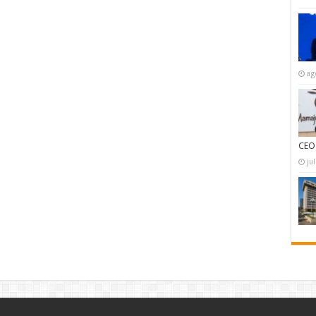
ag
CEO
ju