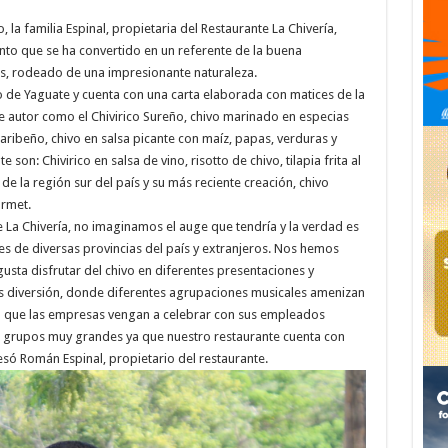
 la familia Espinal, propietaria del Restaurante La Chivería,
iento que se ha convertido en un referente de la buena
es, rodeado de una impresionante naturaleza.
io de Yaguate y cuenta con una carta elaborada con matices de la
e autor como el Chivirico Sureño, chivo marinado en especias
aribeño, chivo en salsa picante con maíz, papas, verduras y
son: Chivirico en salsa de vino, risotto de chivo, tilapia frita al
de la región sur del país y su más reciente creación, chivo
rmet.
a Chivería, no imaginamos el auge que tendría y la verdad es
s de diversas provincias del país y extranjeros. Nos hemos
gusta disfrutar del chivo en diferentes presentaciones y
s diversión, donde diferentes agrupaciones musicales amenizan
ra que las empresas vengan a celebrar con sus empleados
grupos muy grandes ya que nuestro restaurante cuenta con
só Román Espinal, propietario del restaurante.