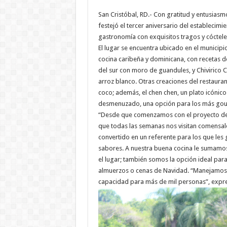
San Cristóbal, RD.- Con gratitud y entusiasmo,
festejó el tercer aniversario del establecim
gastronomía con exquisitos tragos y cóctel
El lugar se encuentra ubicado en el municip
cocina caribeña y dominicana, con recetas d
del sur con moro de guandules, y Chivirico C
arroz blanco. Otras creaciones del restaurante 
coco; además, el chen chen, un plato icónico 
desmenuzado, una opción para los más gou
“Desde que comenzamos con el proyecto de L
que todas las semanas nos visitan comensale
convertido en un referente para los que les 
sabores. A nuestra buena cocina le sumamo
el lugar; también somos la opción ideal pa
almuerzos o cenas de Navidad. “Manejamos 
capacidad para más de mil personas”, expre