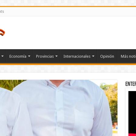
nts
Economía
Provincias
Internacionales
Opinión
Más noti
Ente