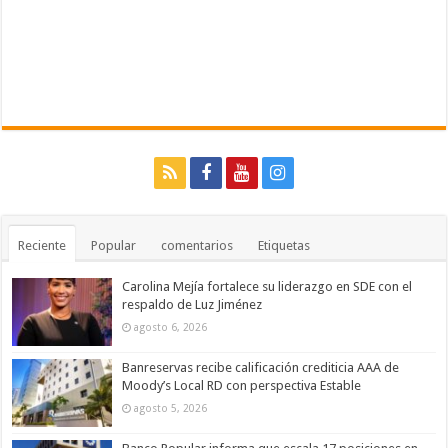
Reciente
Popular
comentarios
Etiquetas
Carolina Mejía fortalece su liderazgo en SDE con el
respaldo de Luz Jiménez
agosto 6, 2026
Banreservas recibe calificación crediticia AAA de
Moody’s Local RD con perspectiva Estable
agosto 5, 2026