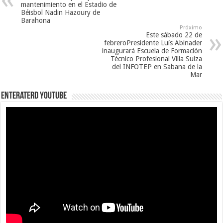
mantenimiento en el Estadio de
Béisbol Nadin Hazoury de
Barahona
Próximo
Este sábado 22 de
febreroPresidente Luís Abinader
inaugurará Escuela de Formación
Técnico Profesional Villa Suiza
del INFOTEP en Sabana de la
Mar
EnterateRD YOUTUBE