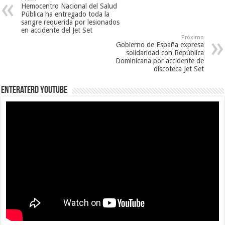
Hemocentro Nacional del Salud
Pública ha entregado toda la
sangre requerida por lesionados
en accidente del Jet Set
Próximo
Gobierno de España expresa
solidaridad con República
Dominicana por accidente de
discoteca Jet Set
EnterateRD YOUTUBE