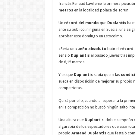
francés Renaud Lavillenie la primera posición
metros
en la localidad polaca de Torun.
Un
récord del mundo
que
Duplantis
ha m
ante su público, ninguna en Suecia, una asi
aprobar este domingo en Estocolmo.
«Sería un
sueño absoluto
batir el
récord
señaló
Duplantis
el pasado jueves tras imp
de 6,15 metros.
Y es que
Duplantis
sabía que si las
condic
sueca en disposición de mejorar su propio
compatriotas.
Quizá por ello, cuando al superar a la prime
en la competición no buscó ningún salto in
Una altura que
Duplantis
, doble campeón o
algarabía de los espectadores que abarrota
propio
Armand Duplantis
que festejó com