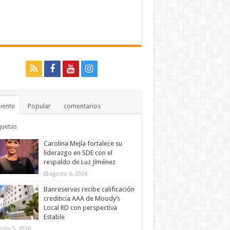
iente
Popular
comentarios
quetas
Carolina Mejía fortalece su
liderazgo en SDE con el
respaldo de Luz Jiménez
agosto 6, 2026
Banreservas recibe calificación
crediticia AAA de Moody’s
Local RD con perspectiva
Estable
osto 5, 2026