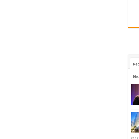
Rec
Eti
ag