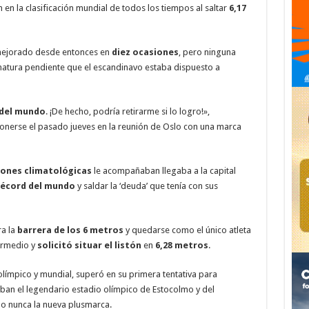
 en la clasificación mundial de todos los tiempos al saltar
6,17
ejorado desde entonces en
diez ocasiones
, pero ninguna
gnatura pendiente que el escandinavo estaba dispuesto a
 del mundo
. ¡De hecho, podría retirarme si lo logro!»,
onerse el pasado jueves en la reunión de Oslo con una marca
iones climatológicas
le acompañaban llegaba a la capital
récord del mundo
y saldar la ‘deuda’ que tenía con sus
ra la
barrera de los 6 metros
y quedarse como el único atleta
termedio y
solicitó situar el listón
en
6,28 metros
.
límpico y mundial, superó en su primera tentativa para
ban el legendario estadio olímpico de Estocolmo y del
o nunca la nueva plusmarca.