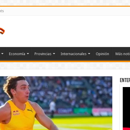
nts
Economía
Provincias
Internacionales
Opinión
Más noti
Ente