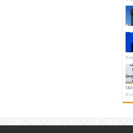
ag
CEO
ju