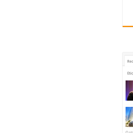
Rec
Eti
ag