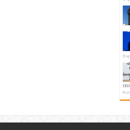
ag
CEO
ju