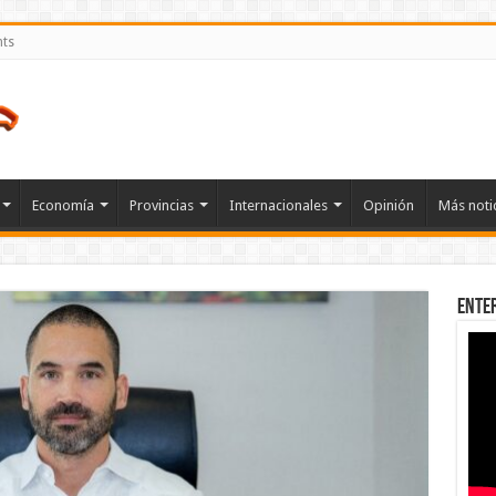
nts
Economía
Provincias
Internacionales
Opinión
Más noti
Ente