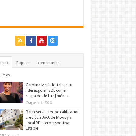
iente
Popular
comentarios
quetas
Carolina Mejía fortalece su
liderazgo en SDE con el
respaldo de Luz Jiménez
agosto 6, 2026
Banreservas recibe calificación
crediticia AAA de Moody’s
Local RD con perspectiva
Estable
osto 5, 2026