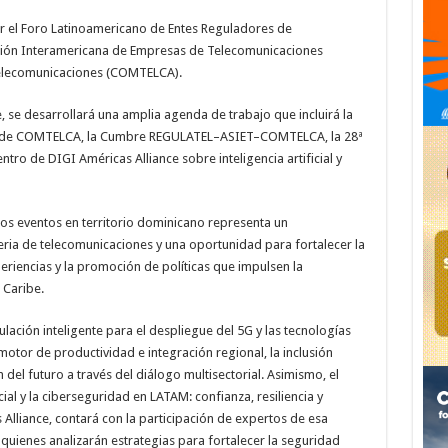
 el Foro Latinoamericano de Entes Reguladores de
ción Interamericana de Empresas de Telecomunicaciones
 Telecomunicaciones (COMTELCA).
e, se desarrollará una amplia agenda de trabajo que incluirá la
iva de COMTELCA, la Cumbre REGULATEL–ASIET–COMTELCA, la 28ª
ro de DIGI Américas Alliance sobre inteligencia artificial y
tos eventos en territorio dominicano representa un
eria de telecomunicaciones y una oportunidad para fortalecer la
eriencias y la promoción de políticas que impulsen la
 Caribe.
ulación inteligente para el despliegue del 5G y las tecnologías
motor de productividad e integración regional, la inclusión
ón del futuro a través del diálogo multisectorial. Asimismo, el
al y la ciberseguridad en LATAM: confianza, resiliencia y
Alliance, contará con la participación de expertos de esa
uienes analizarán estrategias para fortalecer la seguridad