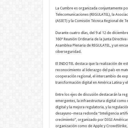
La Cumbre es organizada conjuntamente por
Telecomunicaciones (REGULATEL), la Asocia
(ASIET) y la Comisión Técnica Regional de
Durante cuatro días, del 9 al 12 de diciembr
160ª Reunión Ordinaria de la Junta Direct
Asamblea Plenaria de REGULATEL, y un encuent
ciberseguridad.
El INDOTEL destaca que la realización de es
reconocimiento al liderazgo del país en mat
cooperación regional, el intercambio de exp
transformación digital en América Latina y el
Entre los ejes de discusión destacarán la reg
emergentes, la infraestructura digital como 
digital y la mejora regulatoria, y la regulaci
desayuno–mesa redonda “Inteligencia artifici
crecimiento”, organizado por DIGI Américas 
organización como de Apple y CrowdStrike, q