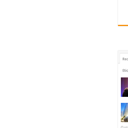
Rec
Eti
ag