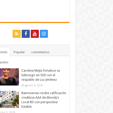
iente
Popular
comentarios
quetas
Carolina Mejía fortalece su
liderazgo en SDE con el
respaldo de Luz Jiménez
agosto 6, 2026
Banreservas recibe calificación
crediticia AAA de Moody’s
Local RD con perspectiva
Estable
osto 5, 2026