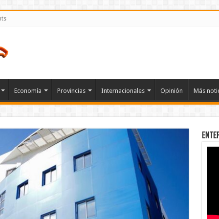
nts
Economía
Provincias
Internacionales
Opinión
Más noti
Ente