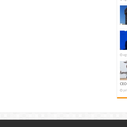
ag
CEO
ju