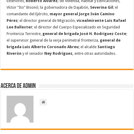
Exteriores,
Roberto Álvarez;
de Vivienda, Hábitat y Edificaciones,
Víctor “Ito” Bisonó; la gobernadora de Dajabón,
Severina Gil
; el
comandante del Ejército,
mayor general Jorge Iván Camino
Pérez
; el director general de Migración,
vicealmirante Luis Rafael
Lee Ballester
; el director del Cuerpo Especializado en Seguridad
Fronteriza Terrestre,
general de brigada José H. Rodríguez Coste
;
el supervisor general de la verja perimetral fronteriza,
general de
brigada Luis Alberto Coronado Abreu
; el alcalde
Santiago
Riverón
y el senador
Ney Rodríguez,
entre otras autoridades.
Acerca de admin