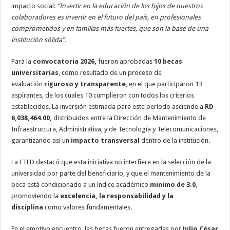
impacto social:
“Invertir en la educación de los hijos de nuestros
colaboradores es invertir en el futuro del país, en profesionales
comprometidos y en familias más fuertes, que son la base de una
institución sólida”.
Para la
convocatoria 2026,
fueron aprobadas
10 becas
universitarias
, como resultado de un proceso de
evaluación
riguroso y transparente
, en el que participaron 13
aspirantes, de los cuales 10 cumplieron con todos los criterios
establecidos. La inversión estimada para este período asciende a
RD
6,038,464.00,
distribuidos entre la Dirección de Mantenimiento de
Infraestructura, Administrativa, y de Tecnología y Telecomunicaciones,
garantizando así un
impacto transversal
dentro de la institución.
La ETED destacó que esta iniciativa no interfiere en la selección de la
universidad por parte del beneficiario, y que el mantenimiento de la
beca está condicionado a un índice académico
mínimo de 3.0
,
promoviendo la
excelencia, la responsabilidad y la
disciplina
como valores fundamentales.
En el emotivo encuentro, las becas fueron entregadas por
Julio César