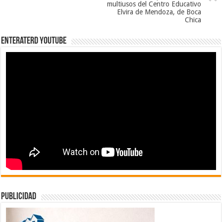
multiusos del Centro Educativo
Elvira de Mendoza, de Boca
Chica
EnterateRD YOUTUBE
publicidad