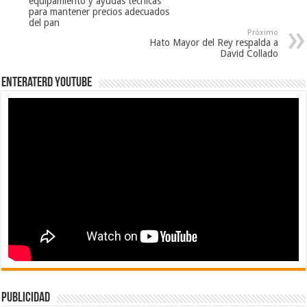
equipamiento y ayudas técnicas
para mantener precios adecuados
del pan
Próximo
Hato Mayor del Rey respalda a
David Collado
EnterateRD YOUTUBE
publicidad